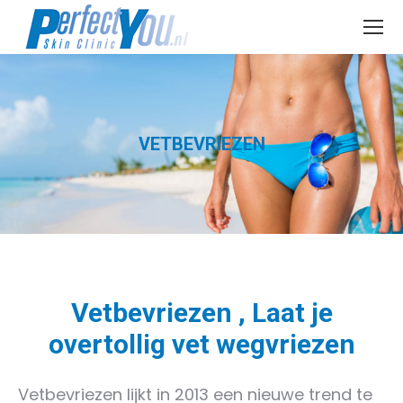
Je bent hier:
VETBEVRIEZEN
Vetbevriezen , Laat je
overtollig vet wegvriezen
Vetbevriezen lijkt in 2013 een nieuwe trend te