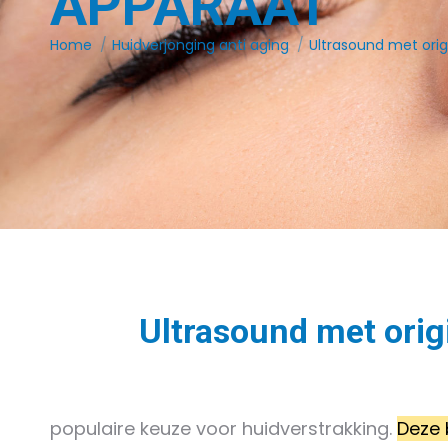
APPARAAT
Je bent hier:
Home
Huidverjonging anti aging
Ultrasound met orig
Ultrasound met orig
populaire keuze voor huidverstrakking.
Deze 