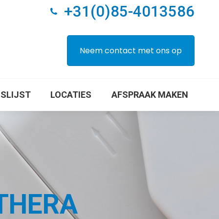
+31(0)85-4013586
 EN NA FOTO’S
PRIJSLIJST
LOCATIES
Neem contact met ons op
JSLIJST
LOCATIES
AFSPRAAK MAKEN
LTHERA