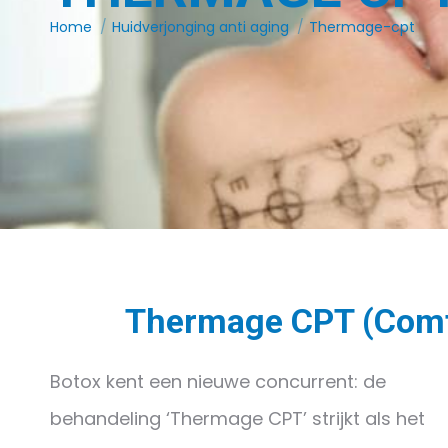
Je bent hier:
Home
Huidverjonging anti aging
Thermage-cpt
Thermage CPT (Comf
Botox kent een nieuwe concurrent: de
behandeling ‘Thermage CPT’ strijkt als het