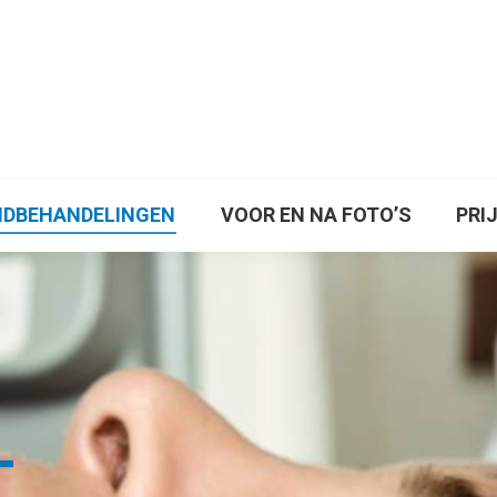
S
ONTHAREN
HUIDBEHANDELINGEN
VOOR
AFSPRAAK MAKEN
IDBEHANDELINGEN
VOOR EN NA FOTO’S
PRI
T