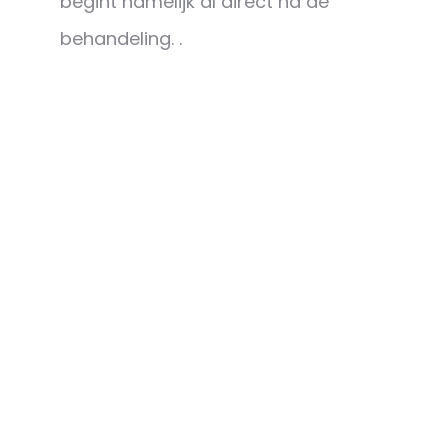
begint namelijk al direct na de
behandeling. .