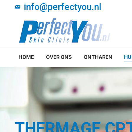
info@perfectyou.nl
HOME
OVER ON
HOME
OVER ONS
ONTHAREN
HU
THERMAGE CP